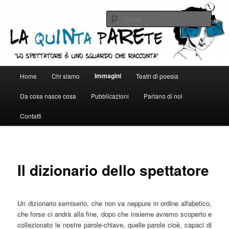
Vai
al
Cerca
contenuto
principale
La quinta parete
Menu
Immagini
Home
Chi siamo
Teatri di poesia
principale
Da cosa nasce cosa
Pubblicazioni
Parlano di noi
Contatti
Il dizionario dello spettatore
Un dizionario semiserio, che non va neppure in ordine alfabetico,
che forse ci andrà alla fine, dopo che insieme avremo scoperto e
collezionato le nostre parole-chiave, quelle parole cioè, capaci di